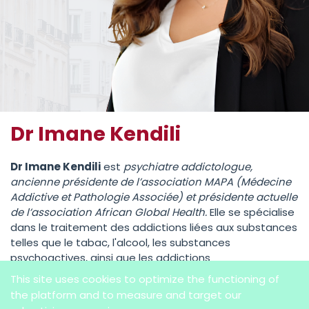
Dr Imane Kendili
Dr Imane Kendili
est
psychiatre addictologue,
ancienne présidente de l’association MAPA (Médecine
Addictive et Pathologie Associée) et présidente actuelle
de l’association African Global Health.
Elle se spécialise
dans le traitement des addictions liées aux substances
telles que le tabac, l'alcool, les substances
psychoactives, ainsi que les addictions
comportementales. Elle dispose d'une pratique clinique
This site uses cookies to optimize the functioning of
diversifiée, couvrant l'ensemble de ces problématiques.
the platform and to measure and target our