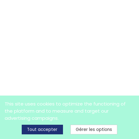
This site uses cookies to optimize the functioning of
the platform and to measure and target our
advertising campaigns.
Manage your GDPR options
Tout accepter
Gérer les options